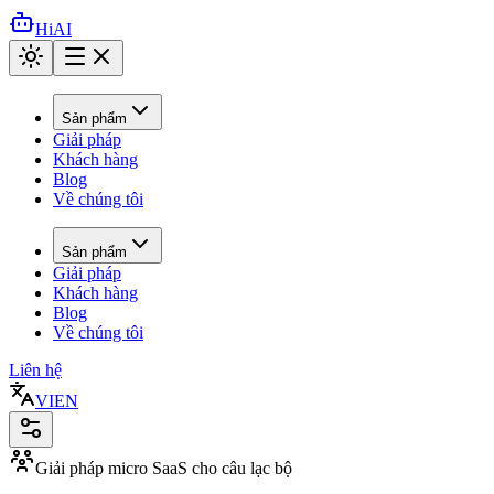
HiAI
Sản phẩm
Giải pháp
Khách hàng
Blog
Về chúng tôi
Sản phẩm
Giải pháp
Khách hàng
Blog
Về chúng tôi
Liên hệ
VI
EN
Giải pháp micro SaaS cho câu lạc bộ