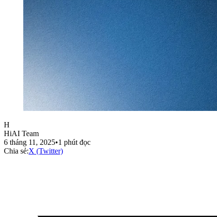
H
HiAI Team
6 tháng 11, 2025
•
1
phút đọc
Chia sẻ:
X (Twitter)